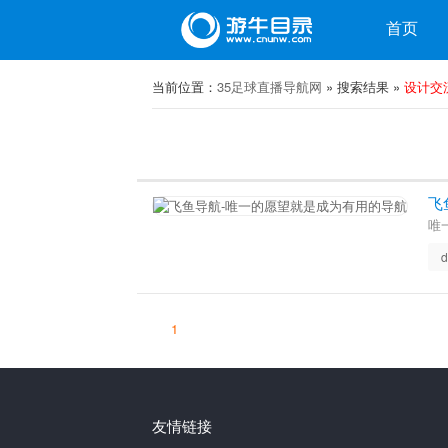
目录
首页
微博
当前位置：
微信
35足球直播导航网
» 搜索结果 »
设计交
飞
唯
d
1
友情链接