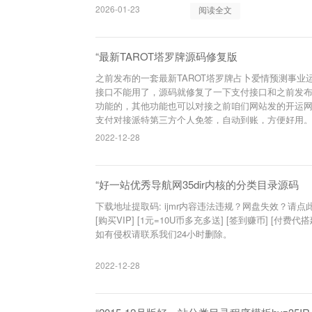
2026-01-23
阅读全文
“最新TAROT塔罗牌源码修复版
之前发布的一套最新TAROT塔罗牌占卜爱情预测事
接口不能用了，源码就修复了一下支付接口和之前发布
功能的，其他功能也可以对接之前咱们网站发的开运
支付对接派特第三方个人免签，自动到账，方便好用
2022-12-28
“好一站优秀导航网35dir内核的分类目录源码
下载地址提取码: ijmr内容违法违规？网盘失效？请点此举
[购买VIP] [1元=10U币多充多送] [签到赚币] [付费代搭建] 本站资源（gwe1.com）仅供个人 学习研究，版权归作者所有，
如有侵权请联系我们24小时删除。
2022-12-28