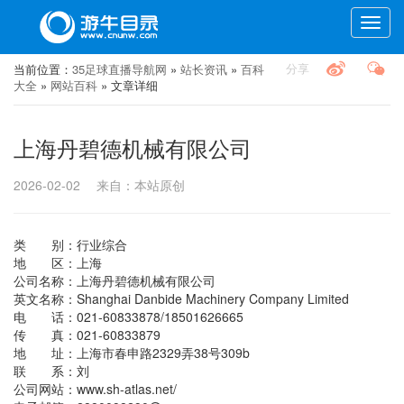
Toggle
naviga
分享
当前位置：
35足球直播导航网
»
站长资讯
»
百科
大全
»
网站百科
» 文章详细
上海丹碧德机械有限公司
2026-02-02
来自：本站原创
类 别：行业综合
地 区：上海
公司名称：上海丹碧德机械有限公司
英文名称：Shanghai Danbide Machinery Company Limited
电 话：021-60833878/18501626665
传 真：021-60833879
地 址：上海市春申路2329弄38号309b
联 系：刘
公司网站：www.sh-atlas.net/