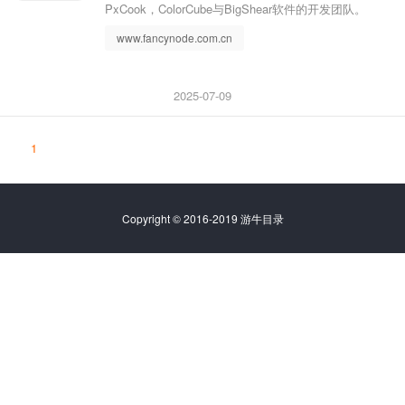
PxCook，ColorCube与BigShear软件的开发团队。
www.fancynode.com.cn
2025-07-09
1
Copyright © 2016-2019 游牛目录