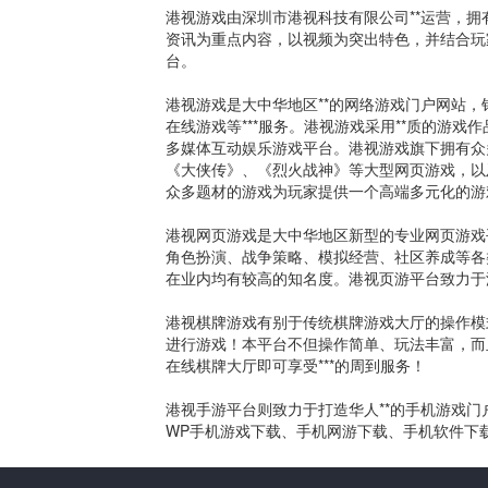
港视游戏由深圳市港视科技有限公司**运营，拥
资讯为重点内容，以视频为突出特色，并结合玩
台。
港视游戏是大中华地区**的网络游戏门户网站，
在线游戏等***服务。港视游戏采用**质的游戏
多媒体互动娱乐游戏平台。港视游戏旗下拥有众
《大侠传》、《烈火战神》等大型网页游戏，以
众多题材的游戏为玩家提供一个高端多元化的游
港视网页游戏是大中华地区新型的专业网页游戏
角色扮演、战争策略、模拟经营、社区养成等各
在业内均有较高的知名度。港视页游平台致力于汇
港视棋牌游戏有别于传统棋牌游戏大厅的操作模式，
进行游戏！本平台不但操作简单、玩法丰富，而
在线棋牌大厅即可享受***的周到服务！
港视手游平台则致力于打造华人**的手机游戏
WP手机游戏下载、手机网游下载、手机软件下载