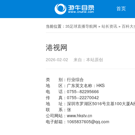
目录
首页
微博
当前位置：
微信
35足球直播导航网
»
站长资讯
»
百科大
港视网
2026-02-02
来自：本站原创
类 别：行业综合
地 区：广东英文名称：HKS
电 话：0755--82295666
传 真：0755--22270042
地 址：深圳市罗湖区5016号京基100大厦A座
联 系：张
公司网站：www.hkstv.cn
电子邮箱：1065837605@qq.com