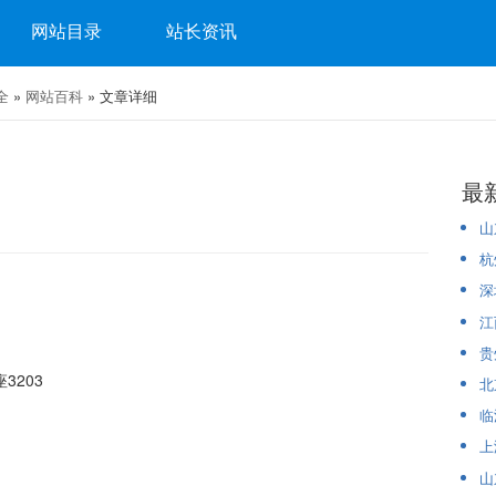
网站目录
站长资讯
全
»
网站百科
» 文章详细
最
山
杭
深
江
贵
3203
北
临
上
山