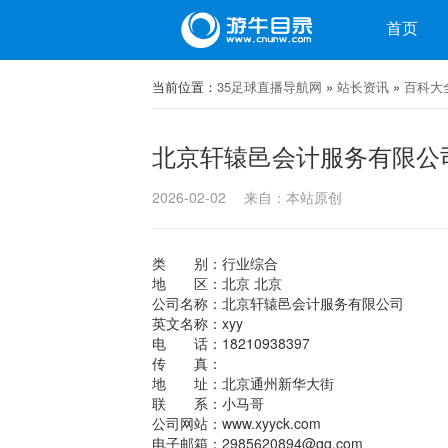
目录
首页
微博
当前位置：
微信
35足球直播导航网
»
站长资讯
»
百科大
北京轩辕邑会计服务有限公
2026-02-02
来自：本站原创
类 别：行业综合
地 区：北京 北京
公司名称：北京轩辕邑会计服务有限公司
英文名称：xyy
电 话：18210938397
传 真：
地 址：北京通州新华大街
联 系：小马哥
公司网站：www.xyyck.com
电子邮箱：2985620894@qq.com