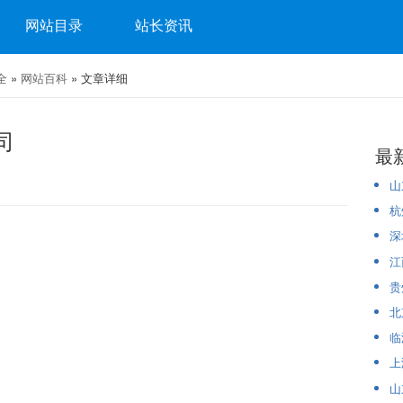
网站目录
站长资讯
全
»
网站百科
» 文章详细
司
最
山
杭
深
江
贵
北
临
上
山