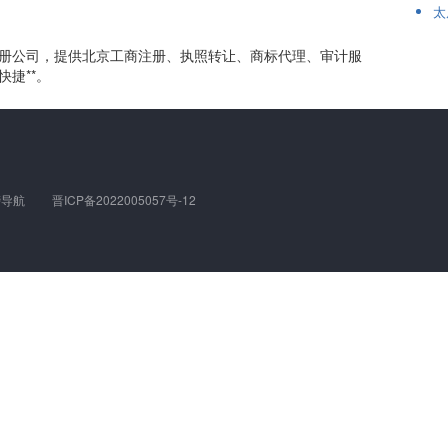
太
册公司，提供北京工商注册、执照转让、商标代理、审计服
捷**。
榜导航
晋ICP备2022005057号-12