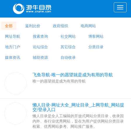
Toggle
naviga
全部
返利比价
政府组织
电商网站
网址导航
搜索查询
社交网站
博客网站
地方门户
论坛综合
其它综合
分类目录
媒体资讯
辅助资源
自动收录
飞鱼导航-唯一的愿望就是成为
有用的导航
唯一的愿望就是成为有用的导航
懒人目录-网址大全_网址目录_上网导航_网
站提交/登录入口
懒人目录是全人工编辑的开放式网站分类目录，收
录国内外、各行业优秀网站，旨在为用户提供网站
分类目录检索、优秀网站参考、网站推广服务。