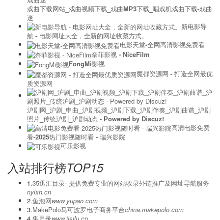
戏曲下载网站_戏曲视频下载_戏曲MP3下载_唱戏机戏曲下载-戏曲
迷
新电影导
航 - 电影网址大全，全新的网址收藏方式。
电影天堂-全网高清影视免费看
奈菲影视 - NiceFilm
FongMi影视
魔都资源网 - 打造全网最优
质资源网
沪剧网_沪剧_申曲_沪剧视频_沪剧下载_沪剧伴奏_沪剧曲谱_沪剧
照片_传统沪剧_沪剧动态 - Powered by Discuz!
高清电影免费
看-2025热门影视随时看 - 瑞兴影院
可乐影视
入站排行榜
TOP15
1.
‌35迅汇目录- 提供免费专业的网站收录外链推广及网址导航服务
nylxh.cn
2.
鱼泡网
www.yupao.com
3.
MakePolo马可波罗电子商务平台
china.makepolo.com
4.
集思录
www.jisilu.cn