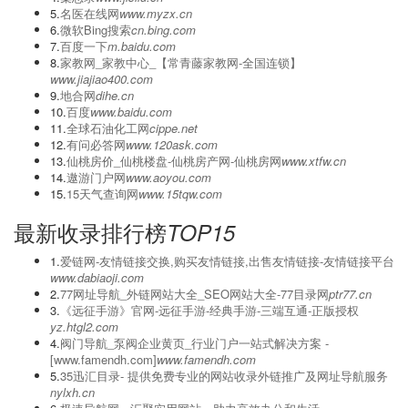
5.
名医在线网
www.myzx.cn
6.
微软Bing搜索
cn.bing.com
7.
百度一下
m.baidu.com
8.
家教网_家教中心_【常青藤家教网-全国连锁】
www.jiajiao400.com
9.
地合网
dihe.cn
10.
百度
www.baidu.com
11.
全球石油化工网
cippe.net
12.
有问必答网
www.120ask.com
13.
仙桃房价_仙桃楼盘-仙桃房产网-仙桃房网
www.xtfw.cn
14.
遨游门户网
www.aoyou.com
15.
15天气查询网
www.15tqw.com
最新收录排行榜
TOP15
1.
爱链网-友情链接交换,购买友情链接,出售友情链接-友情链接平台
www.dabiaoji.com
2.
77网址导航_外链网站大全_SEO网站大全-77目录网
ptr77.cn
3.
《远征手游》官网-远征手游-经典手游-三端互通-正版授权
yz.htgl2.com
4.
阀门导航_泵阀企业黄页_行业门户一站式解决方案 -
[www.famendh.com]
www.famendh.com
5.
‌35迅汇目录- 提供免费专业的网站收录外链推广及网址导航服务
nylxh.cn