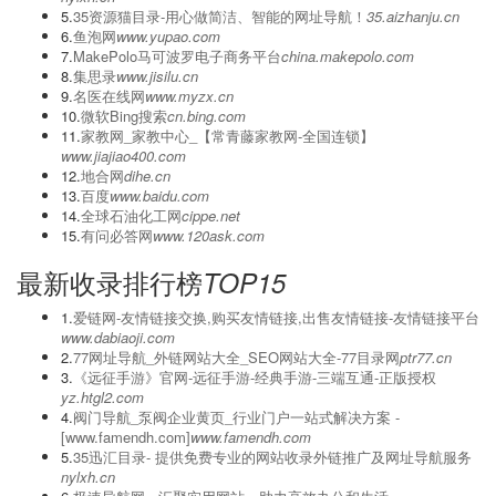
5.
35资源猫目录-用心做简洁、智能的网址导航！
35.aizhanju.cn
6.
鱼泡网
www.yupao.com
7.
MakePolo马可波罗电子商务平台
china.makepolo.com
8.
集思录
www.jisilu.cn
9.
名医在线网
www.myzx.cn
10.
微软Bing搜索
cn.bing.com
11.
家教网_家教中心_【常青藤家教网-全国连锁】
www.jiajiao400.com
12.
地合网
dihe.cn
13.
百度
www.baidu.com
14.
全球石油化工网
cippe.net
15.
有问必答网
www.120ask.com
最新收录排行榜
TOP15
1.
爱链网-友情链接交换,购买友情链接,出售友情链接-友情链接平台
www.dabiaoji.com
2.
77网址导航_外链网站大全_SEO网站大全-77目录网
ptr77.cn
3.
《远征手游》官网-远征手游-经典手游-三端互通-正版授权
yz.htgl2.com
4.
阀门导航_泵阀企业黄页_行业门户一站式解决方案 -
[www.famendh.com]
www.famendh.com
5.
‌35迅汇目录- 提供免费专业的网站收录外链推广及网址导航服务
nylxh.cn