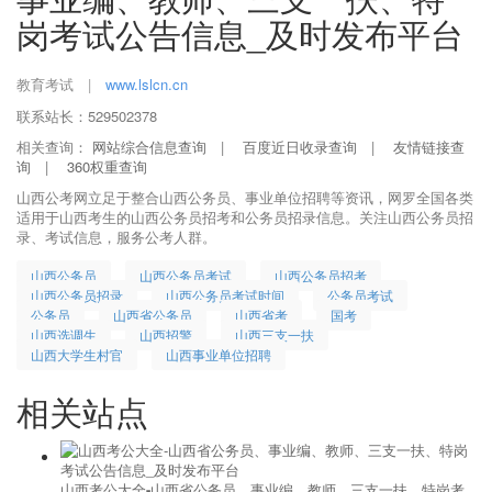
岗考试公告信息_及时发布平台
教育考试
|
www.lslcn.cn
联系站长：529502378
相关查询：
网站综合信息查询
|
百度近日收录查询
|
友情链接查
询
|
360权重查询
山西公考网立足于整合山西公务员、事业单位招聘等资讯，网罗全国各类
适用于山西考生的山西公务员招考和公务员招录信息。关注山西公务员招
录、考试信息，服务公考人群。
山西公务员
山西公务员考试
山西公务员招考
山西公务员招录
山西公务员考试时间
公务员考试
公务员
山西省公务员
山西省考
国考
山西选调生
山西招警
山西三支一扶
山西大学生村官
山西事业单位招聘
相关站点
山西考公大全-山西省公务员、事业编、教师、三支一扶、特岗考