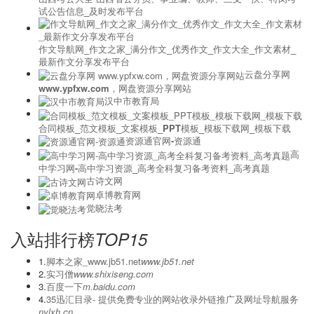
试公告信息_及时发布平台
作文导航网_作文之家_满分作文_优秀作文_作文大全_作文素材_
最新作文分享发布平台
云盘分享网
www.ypfxw.com，网盘资源分享网站
汉中市教育局
合同模板_范文模板_文案模板_PPT模板_模板下载网_模板下载
资源通官网-资源通
高
中学习网-高中学习资源_高考全科复习备考资料_高考真题
古诗文网
卓博教育网
觉晓法考
入站排行榜
TOP15
1.
脚本之家_www.jb51.net
www.jb51.net
2.
实习僧
www.shixiseng.com
3.
百度一下
m.baidu.com
4.
‌35迅汇目录- 提供免费专业的网站收录外链推广及网址导航服务
nylxh.cn