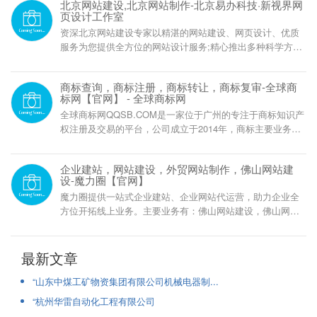
北京网站建设,北京网站制作-北京易办科技·新视界网
页设计工作室
资深北京网站建设专家以精湛的网站建设、网页设计、优质
服务为您提供全方位的网站设计服务;精心推出多种科学方案,
从网页制作到网站推广,让您最大限度拥有建站优势...电话：
13552015138
商标查询，商标注册，商标转让，商标复审-全球商
标网【官网】 - 全球商标网
全球商标网QQSB.COM是一家位于广州的专注于商标知识产
权注册及交易的平台，公司成立于2014年，商标主要业务包
括：商标注册，商标交易，商标复审，商标驳回，商标撤三
企业建站，网站建设，外贸网站制作，佛山网站建
设-魔力圈【官网】
魔力圈提供一站式企业建站、企业网站代运营，助力企业全
方位开拓线上业务。主要业务有：佛山网站建设，佛山网站
制作，佛山企业建站，佛山外贸网站，多语种网站建设，提
供一站式建站。我们20年互联网专业门户营运经验，助力企
业赢在云端。
最新文章
“山东中煤工矿物资集团有限公司机械电器制...
“杭州华雷自动化工程有限公司