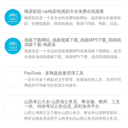
质站点，通过智能分类与精准筛选，告别繁琐搜索，实现一
键直达目标网页。界面清爽无广告，适配多设备访问，让每
喝茶影院-vip电影电视剧大全免费在线观看
一次上网都成为高效体验。
喝茶影院是一个是专业的免费电影网站，提供最全的最新电
影、热播电视剧，韩国电视剧、香港TVB剧、韩剧、日剧、
美剧、综艺、动漫等影视资源在线观看，每天第一时间更
新，欢迎影迷到爱丁猫影院来看最新好看的影视剧。
戏曲下载网站_戏曲视频下载_戏曲MP3下载_唱戏机
戏曲下载-戏曲迷
戏曲迷是一个专业的戏曲视频MP3收集戏曲下载网站，提供
全国各地戏曲视频下载、戏曲MP3下载，提供唱戏机戏曲下
载、唱戏机视频下载、看戏机戏曲下载，包括戏曲视频下
载、戏曲MP3下载、戏曲在线观看、戏曲介绍等内容。网站
PanTools - 多网盘批量管理工具
戏曲剧种全，资源多，戏曲下载方便，适合各种插卡式收音
机、音箱、唱戏机、看戏机等。
一款针对多个网盘的文件管理、批量操作的工具，支持不同
网盘的不同账号的资源文件操作。
山西考公大全-山西省公务员、事业编、教师、三支
一扶、特岗考试公告信息_及时发布平台
山西公考网立足于整合山西公务员、事业单位招聘等资讯，
网罗全国各类适用于山西考生的山西公务员招考和公务员招
录信息。关注山西公务员招录、考试信息，服务公考人群。