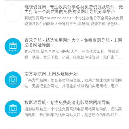
晓晓资源网 - 专注收集分享各类免费资源及软件，致
力打造一个高质量的免费资源网址导航分享平台
晓晓资源网(ziyuanting.com)一个专注收集分享全网各类免费
资源及软件的网址大全导航平台,集导航,资源下载,绿色软件,
视频教程,免费小说,等网络优质内容,资源专区不断更新精品
资源,导航专区已收录数千实用网址,是目前非常全面的资源下
青禾导航 - 精选实用网址大全 - 免费资源导航 - 上网
载、项目分享及网址收录的资源网导航平台。
必备网址导航 |
青禾导航-聚合全网实用网址大全，涵盖优质工具、在线影
视、动漫、音乐下载、小说、绿色软件等资源，无广告干
扰，分类清晰，是你上网必备的精选导航站！
南方导航网-上网从这里开始
「南方导航网」整合各类网站资源，助用户快速找到所需网
站，无需记复杂网址。其涵盖多领域热门实用网站，用户可
通过分类或搜索直接进入，还提供个性化服务，让网络浏览
更高效轻松。
搜影猫导航 - 专注免费高清电影网站网址导航
搜影猫导航是一个专注免费高清电影网站网址导航，提供高
清电影、热门剧集的优质网站入口，是您贴心的影视找片导
航工具！（souyingmao.com）