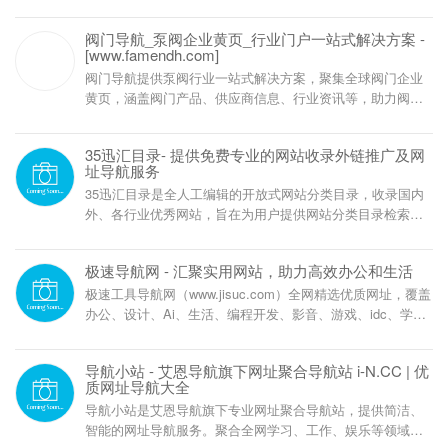
阀门导航_泵阀企业黄页_行业门户一站式解决方案 -
[www.famendh.com]
阀门导航提供泵阀行业一站式解决方案，聚集全球阀门企业
黄页，涵盖阀门产品、供应商信息、行业资讯等，助力阀门
采购与销售，满足泵阀行业各类需求。立即访问
www.famendh.com，探索全面的阀门行业资源。
‌35迅汇目录- 提供免费专业的网站收录外链推广及网
址导航服务
‌35迅汇目录是全人工编辑的开放式网站分类目录，收录国内
外、各行业优秀网站，旨在为用户提供网站分类目录检索、
优秀网站参考、网站推广服务。
极速导航网 - 汇聚实用网站，助力高效办公和生活
极速工具导航网（www.jisuc.com）全网精选优质网址，覆盖
办公、设计、Ai、生活、编程开发、影音、游戏、idc、学习
等场景。每日更新实用工具一键直达所需工具。
导航小站 - 艾恩导航旗下网址聚合导航站 i-N.CC | 优
质网址导航大全
导航小站是艾恩导航旗下专业网址聚合导航站，提供简洁、
智能的网址导航服务。聚合全网学习、工作、娱乐等领域优