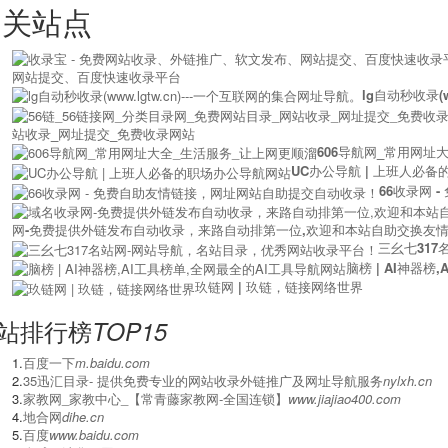
相关站点
网站提交、百度快速收录平台
lg自动秒收录(w
站收录_网址提交_免费收录网站
606导航网_常用网址
UC办公导航 | 上班人必
66收录网
网-免费提供外链发布自动收录，来路自动排第一位,欢迎和本站自助交换友情
三幺七31
脑榜 | AI神器
玖链网 | 玖链，链接网络世界
站排行榜
TOP15
1.
百度一下
m.baidu.com
2.
‌35迅汇目录- 提供免费专业的网站收录外链推广及网址导航服务
nylxh.cn
3.
家教网_家教中心_【常青藤家教网-全国连锁】
www.jiajiao400.com
4.
地合网
dihe.cn
5.
百度
www.baidu.com