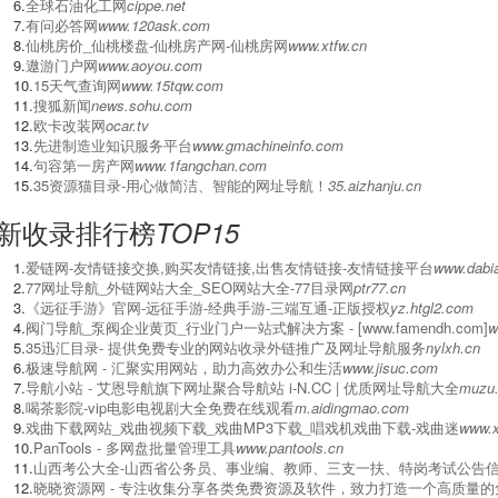
6.
全球石油化工网
cippe.net
7.
有问必答网
www.120ask.com
8.
仙桃房价_仙桃楼盘-仙桃房产网-仙桃房网
www.xtfw.cn
9.
遨游门户网
www.aoyou.com
10.
15天气查询网
www.15tqw.com
11.
搜狐新闻
news.sohu.com
12.
欧卡改装网
ocar.tv
13.
先进制造业知识服务平台
www.gmachineinfo.com
14.
句容第一房产网
www.1fangchan.com
15.
35资源猫目录-用心做简洁、智能的网址导航！
35.aizhanju.cn
新收录排行榜
TOP15
1.
爱链网-友情链接交换,购买友情链接,出售友情链接-友情链接平台
www.dabia
2.
77网址导航_外链网站大全_SEO网站大全-77目录网
ptr77.cn
3.
《远征手游》官网-远征手游-经典手游-三端互通-正版授权
yz.htgl2.com
4.
阀门导航_泵阀企业黄页_行业门户一站式解决方案 - [www.famendh.com]
w
5.
‌35迅汇目录- 提供免费专业的网站收录外链推广及网址导航服务
nylxh.cn
6.
极速导航网 - 汇聚实用网站，助力高效办公和生活
www.jisuc.com
7.
导航小站 - 艾恩导航旗下网址聚合导航站 i-N.CC | 优质网址导航大全
muzu
8.
喝茶影院-vip电影电视剧大全免费在线观看
m.aidingmao.com
9.
戏曲下载网站_戏曲视频下载_戏曲MP3下载_唱戏机戏曲下载-戏曲迷
www.x
10.
PanTools - 多网盘批量管理工具
www.pantools.cn
11.
山西考公大全-山西省公务员、事业编、教师、三支一扶、特岗考试公告信
12.
晓晓资源网 - 专注收集分享各类免费资源及软件，致力打造一个高质量