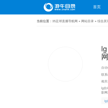
目录
首页
微博
当前位置：
微信
35足球直播导航网
»
网站目录
»
综合其
l
自动
联系站
相关
lg
影网
l