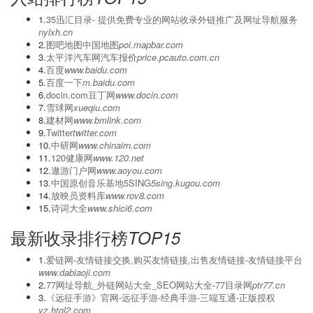
1.
‌35迅汇目录- 提供免费专业的网站收录外链推广及网址导航服务
nylxh.cn
2.
图吧地图中国地图
poi.mapbar.com
3.
太平洋汽车网汽车报价
price.pcauto.com.cn
4.
百度
www.baidu.com
5.
百度一下
m.baidu.com
6.
docin.com豆丁网
www.docin.com
7.
雪球网
xueqiu.com
8.
建材网
www.bmlink.com
9.
Twitter
twitter.com
10.
中研网
www.chinairn.com
11.
120健康网
www.120.net
12.
遨游门户网
www.aoyou.com
13.
中国原创音乐基地5SING
5sing.kugou.com
14.
放映员资料库
www.rov8.com
15.
诗词大全
www.shici6.com
最新收录排行榜
TOP15
1.
爱链网-友情链接交换,购买友情链接,出售友情链接-友情链接平台
www.dabiaoji.com
2.
77网址导航_外链网站大全_SEO网站大全-77目录网
ptr77.cn
3.
《远征手游》官网-远征手游-经典手游-三端互通-正版授权
yz.htgl2.com