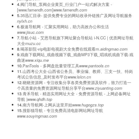
4.
阀门导航_泵阀企业黄页_行业门户一站式解决方案 -
[www.famendh.com]
www.famendh.com
5.
‌35迅汇目录- 提供免费专业的网站收录外链推广及网址导航服务
nylxh.cn
6.
极速导航网 - 汇聚实用网站，助力高效办公和生活
www.jisuc.com
7.
导航小站 - 艾恩导航旗下网址聚合导航站 i-N.CC | 优质网址导航
大全
muzu.cc
8.
喝茶影院-vip电影电视剧大全免费在线观看
m.aidingmao.com
9.
戏曲下载网站_戏曲视频下载_戏曲MP3下载_唱戏机戏曲下载-戏
曲迷
www.xiqu.me
10.
PanTools - 多网盘批量管理工具
www.pantools.cn
11.
山西考公大全-山西省公务员、事业编、教师、三支一扶、特岗
考试公告信息_及时发布平台
www.lslcn.cn
12.
晓晓资源网 - 专注收集分享各类免费资源及软件，致力打造一
个高质量的免费资源网址导航分享平台
www.ziyuanting.com
13.
青禾导航 - 精选实用网址大全 - 免费资源导航 - 上网必备网址
导航 |
www.qhdh.top
14.
南方导航网-上网从这里开始
www.hugogzs.top
15.
搜影猫导航 - 专注免费高清电影网站网址导航
www.souyingmao.com