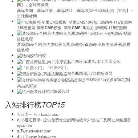
商标查询，商标注册，商标转让，商标复审-全球商标网【官网】 -
全球商标网
115模板网-苹果CMS模板_苹果CMS10模板_源码网-115资源网
梦凌源码-全网最优质站长亲测源码网-h5源码-小程序源码-视频搭
建教程
结构胶
广西冷库建造,南宁冷库安装
「科派木门」
塑合断路器,万能式断路器
金牌厨柜为更多家庭定制
高品质家居
杭州服装设计
入站排行榜
TOP15
1.
百度一下
m.baidu.com
2.
‌35迅汇目录- 提供免费专业的网站收录外链推广及网址导航服务
nylxh.cn
3.
Twitter
twitter.com
4.
百度
www.baidu.com