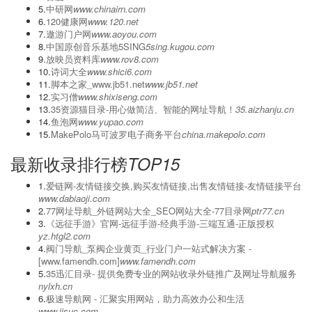
5.
中研网
www.chinairn.com
6.
120健康网
www.120.net
7.
遨游门户网
www.aoyou.com
8.
中国原创音乐基地5SING
5sing.kugou.com
9.
放映员资料库
www.rov8.com
10.
诗词大全
www.shici6.com
11.
脚本之家_www.jb51.net
www.jb51.net
12.
实习僧
www.shixiseng.com
13.
35资源猫目录-用心做简洁、智能的网址导航！
35.aizhanju.cn
14.
鱼泡网
www.yupao.com
15.
MakePolo马可波罗电子商务平台
china.makepolo.com
最新收录排行榜
TOP15
1.
爱链网-友情链接交换,购买友情链接,出售友情链接-友情链接平台
www.dabiaoji.com
2.
77网址导航_外链网站大全_SEO网站大全-77目录网
ptr77.cn
3.
《远征手游》官网-远征手游-经典手游-三端互通-正版授权
yz.htgl2.com
4.
阀门导航_泵阀企业黄页_行业门户一站式解决方案 -
[www.famendh.com]
www.famendh.com
5.
‌35迅汇目录- 提供免费专业的网站收录外链推广及网址导航服务
nylxh.cn
6.
极速导航网 - 汇聚实用网站，助力高效办公和生活
www.jisuc.com