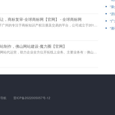
广,让您最大限度拥有建站优势...电话：13552015138
“
“
，商标复审-全球商标网【官网】 - 全球商标网
“
位于广州的专注于商标知识产权注册及交易的平台，公司成立于2014
“
，商标交易，商标复审，商标驳回，商标撤三
站制作，佛山网站建设-魔力圈【官网】
业网站代运营，助力企业全方位开拓线上业务。主要业务有：佛山网
建站，佛山外贸网站，多语种网站建设，提供一站式建站。我们20
力企业赢在云端。
榜导航
晋ICP备2022005057号-12