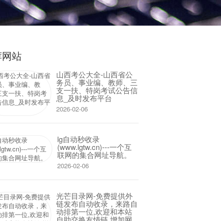
荐网站
山西考公大全-山西省公
务员、事业编、教师、三
支一扶、特岗考试公告信
息_及时发布平台
2026-02-06
lg自动秒收录
(www.lgtw.cn)---一个互
联网的集合网址导航。
2026-02-06
光芒目录网-免费提供外
链发布自动收录，来路自
动排第一位,欢迎和本站
自助交换友情链,增加网