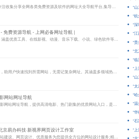
uanting.com)一个专注收集分享全网各类免费资源及软件的网址大全
“
,资源下载,绿色软件,视频教程,免费小说,等网络优质内容,资源专区不
“
导航专区已收录数千实用网址,是目前非常全面的资源下载、项目分
“
资源网导航平台。
- 免费资源导航 - 上网必备网址导航 |
“
，涵盖优质工具、在线影视、动漫、音乐下载、小说、绿色软件等资
“
你上网必备的精选导航站！
“
“
“
源，助用户快速找到所需网站，无需记复杂网址。其涵盖多领域热门
“
直接进入，还提供个性化服务，让网络浏览更高效轻松。
“
“
电影网站网址导航
“
电影网站网址导航，提供高清电影、热门剧集的优质网站入口，是您
gmao.com）
“
“
-北京易办科技·新视界网页设计工作室
“
站建设、网页设计、优质服务为您提供全方位的网站设计服务;精心
“