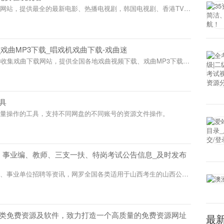
网站，提供最全的最新电影、热播电视剧，韩国电视剧、香港TVB
动漫等影视资源在线观看，每天第一时间更新，欢迎影迷到爱丁猫影
戏曲MP3下载_唱戏机戏曲下载-戏曲迷
3收集戏曲下载网站，提供全国各地戏曲视频下载、戏曲MP3下载，
下载、看戏机戏曲下载，包括戏曲视频下载、戏曲MP3下载、戏曲
站戏曲剧种全，资源多，戏曲下载方便，适合各种插卡式收音机、音
- 多网盘批量管理工具
盘的文件管理、批量操作的工具，支持不同网盘的不同账号的资源
公大全-山西省公务员、事业编、教师、三支一扶、特岗考
信息_及时发布平台
考网立足于整合山西公务员、事业单位招聘等资讯，网罗全国各类适
西考生的山西公务员招考和公务员招录信息。关注山西公务员招录、
02-07
息，服务公考人群。
 专注收集分享各类免费资源及软件，致力打造一个高质量的
最
导航分享平台