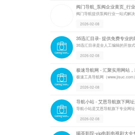
阀门导航_泵阀企业
阀门导航提供泵阀
应商信息、行业资
2026-02-08
www.famend
‌35迅汇目录- 提供免费专
‌35迅汇目录是全人工编辑的开
站分类目录检索、优秀网站参考
2026-02-08
极速导航网 - 汇聚实用网站
极速工具导航网（www.jisuc
音、游戏、idc、学习等场景。
2026-02-08
导航小站 - 艾恩导航旗下网址聚
导航小站是艾恩导航旗下专业网
作、娱乐等领域优质站点，通过
2026-02-08
清爽无广告，适配多设备访问，让
喝茶影院-vip电影电视剧大