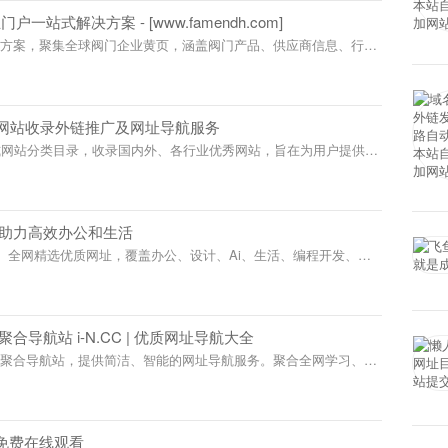
黄页_行业门户一站式解决方案 - [www.famendh.com]
行业一站式解决方案，聚集全球阀门企业黄页，涵盖阀门产品、供
讯等，助力阀门采购与销售，满足泵阀行业各类需求。立即访问
h.com，探索全面的阀门行业资源。
业的网站收录外链推广及网址导航服务
放式网站分类目录，收录国内外、各行业优秀网站，旨在为用户提供网
、网站推广服务。
，助力高效办公和生活
.com）全网精选优质网址，覆盖办公、设计、Ai、生活、编程开发、影
每日更新实用工具一键直达所需工具。
合导航站 i-N.CC | 优质网址导航大全
址聚合导航站，提供简洁、智能的网址导航服务。聚合全网学习、工
智能分类与精准筛选，告别繁琐搜索，实现一键直达目标网页。界面
每一次上网都成为高效体验。
全免费在线观看