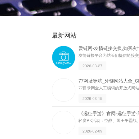
最新网站
爱链网-友情链接交换,购买友
友情链接平台为站长们提供链接交换
群,链接中介,链接买卖!
2026-03-27
77网址导航_外链网
77目录网全人工编辑
站，旨在为用户提供
2026-03-15
资讯服务。
《远
轻度
动、
202