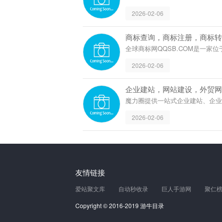
推出多种科学方案,从网页制作到网站推
2026-02-06
商标查询，商标注册，商标转让
全球商标网QQSB.COM是一家
年，商标主要业务包括：商标注册
2026-02-06
企业建站，网站建设，外贸网
魔力圈提供一站式企业建站、企
站建设，佛山网站制作，佛山企业
2026-02-06
年互联网专业门户营运经验，助
友情链接
爱站聚文库
自动秒收录
巨人手游网
聚仁
Copyright © 2016-2019 游牛目录