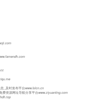
oji.com
ww.famendh.com
.cc
iqu.me
息_及时发布平台
www.lslcn.cn
的免费资源网址导航分享平台
www.ziyuanting.com
hdh.top