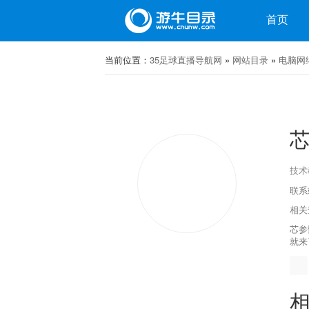
目录
首页
微博
当前位置：
微信
35足球直播导航网
»
网站目录
»
电脑网
技术
联系站
相关
芯参
就来