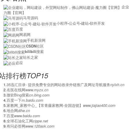
企业
力圈【官网】
马哥源码
小程序-公众号-建站-软件开发
百度
网易网
手机新浪网
CSDN社区
bilibili搜索
站长之家
必应
站排行榜
TOP15
1.
‌35迅汇目录- 提供免费专业的网站收录外链推广及网址导航服务
nylxh.cn
2.
名医在线网
www.myzx.cn
3.
微软Bing搜索
cn.bing.com
4.
百度一下
m.baidu.com
5.
家教网_家教中心_【常青藤家教网-全国连锁】
www.jiajiao400.com
6.
地合网
dihe.cn
7.
百度
www.baidu.com
8.
全球石油化工网
cippe.net
9.
有问必答网
www.120ask.com