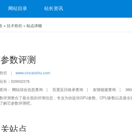
网站目录
站长资讯
络
»
技术教程
» 站点详细
芯参数评测
教程
|
www.xincanshu.com
长：529502378
查询：
网站综合信息查询
|
百度近日收录查询
|
友情链接查询
|
36
数评测整合了最全面的评测信息，专业为你提供GPU参数、CPU参数以及最
了解芯参数评测吧。
相关站点