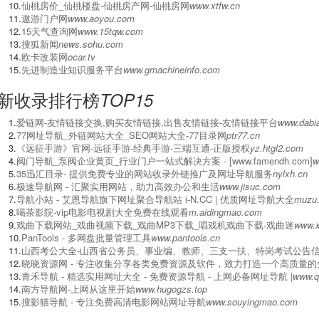
10.
仙桃房价_仙桃楼盘-仙桃房产网-仙桃房网
www.xtfw.cn
11.
遨游门户网
www.aoyou.com
12.
15天气查询网
www.15tqw.com
13.
搜狐新闻
news.sohu.com
14.
欧卡改装网
ocar.tv
15.
先进制造业知识服务平台
www.gmachineinfo.com
新收录排行榜
TOP15
1.
爱链网-友情链接交换,购买友情链接,出售友情链接-友情链接平台
www.dabia
2.
77网址导航_外链网站大全_SEO网站大全-77目录网
ptr77.cn
3.
《远征手游》官网-远征手游-经典手游-三端互通-正版授权
yz.htgl2.com
4.
阀门导航_泵阀企业黄页_行业门户一站式解决方案 - [www.famendh.com]
w
5.
‌35迅汇目录- 提供免费专业的网站收录外链推广及网址导航服务
nylxh.cn
6.
极速导航网 - 汇聚实用网站，助力高效办公和生活
www.jisuc.com
7.
导航小站 - 艾恩导航旗下网址聚合导航站 i-N.CC | 优质网址导航大全
muzu
8.
喝茶影院-vip电影电视剧大全免费在线观看
m.aidingmao.com
9.
戏曲下载网站_戏曲视频下载_戏曲MP3下载_唱戏机戏曲下载-戏曲迷
www.x
10.
PanTools - 多网盘批量管理工具
www.pantools.cn
11.
山西考公大全-山西省公务员、事业编、教师、三支一扶、特岗考试公告信
12.
晓晓资源网 - 专注收集分享各类免费资源及软件，致力打造一个高质量
13.
青禾导航 - 精选实用网址大全 - 免费资源导航 - 上网必备网址导航 |
www.q
14.
南方导航网-上网从这里开始
www.hugogzs.top
15.
搜影猫导航 - 专注免费高清电影网站网址导航
www.souyingmao.com