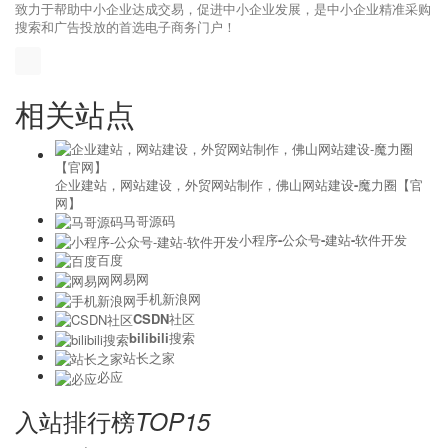
技术教程
|
b2b.makepolo.com
联系站长：529502378
相关查询：
网站综合信息查询
|
百度近日收录查询
|
友情链接查
询
|
360权重查询
关于我们马可波罗网是中国b2b行业领先精准采购搜索引擎，马可波罗网
致力于帮助中小企业达成交易，促进中小企业发展，是中小企业精准采购
搜索和广告投放的首选电子商务门户！
相关站点
企业建站，网站建设，外贸网站制作，佛山网站建设-魔力圈【官
网】
马哥源码
小程序-公众号-建站-软件开发
百度
网易网
手机新浪网
CSDN社区