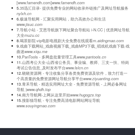
1.
爱链网-友情链接交换,购买友情链接,出售友情链接-友情链接平台
www.dabiaoji.com
2.
77网址导航_外链网站大全_SEO网站大全-77目录网
ptr77.cn
3.
《远征手游》官网-远征手游-经典手游-三端互通-正版授权
yz.htgl2.com
4.
阀门导航_泵阀企业黄页_行业门户一站式解决方案 -
[www.famendh.com]
www.famendh.com
5.
‌35迅汇目录- 提供免费专业的网站收录外链推广及网址导航服务
nylxh.cn
6.
极速导航网 - 汇聚实用网站，助力高效办公和生活
www.jisuc.com
7.
导航小站 - 艾恩导航旗下网址聚合导航站 i-N.CC | 优质网址导航
大全
muzu.cc
8.
喝茶影院-vip电影电视剧大全免费在线观看
m.aidingmao.com
9.
戏曲下载网站_戏曲视频下载_戏曲MP3下载_唱戏机戏曲下载-戏
曲迷
www.xiqu.me
10.
PanTools - 多网盘批量管理工具
www.pantools.cn
11.
山西考公大全-山西省公务员、事业编、教师、三支一扶、特岗
考试公告信息_及时发布平台
www.lslcn.cn
12.
晓晓资源网 - 专注收集分享各类免费资源及软件，致力打造一
个高质量的免费资源网址导航分享平台
www.ziyuanting.com
13.
青禾导航 - 精选实用网址大全 - 免费资源导航 - 上网必备网址
导航 |
www.qhdh.top
14.
南方导航网-上网从这里开始
www.hugogzs.top