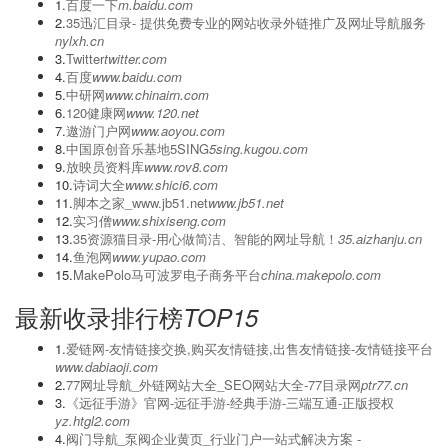
bilibili搜索
站长之家
必应
入站排行榜
TOP15
1.
百度一下
m.baidu.com
2.
‌35迅汇目录- 提供免费专业的网站收录外链推广及网址导航服务
nylxh.cn
3.
Twitter
twitter.com
4.
百度
www.baidu.com
5.
中研网
www.chinairn.com
6.
120健康网
www.120.net
7.
遨游门户网
www.aoyou.com
8.
中国原创音乐基地5SING
5sing.kugou.com
9.
放映员资料库
www.rov8.com
10.
诗词大全
www.shici6.com
11.
脚本之家_www.jb51.net
www.jb51.net
12.
实习僧
www.shixiseng.com
13.
35资源猫目录-用心做简洁、智能的网址导航！
35.aizhanju.cn
14.
鱼泡网
www.yupao.com
15.
MakePolo马可波罗电子商务平台
china.makepolo.com
最新收录排行榜
TOP15