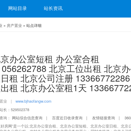
网站目录
站长资讯
业
»
房产置业
» 站点详细
京办公室短租 办公室合租
1056262788 北京工位出租 北京
日租 北京公司注册 133667722
出租 北京办公室租1天 13366772
置业
|
www.bjhaofangw.com
长：529502378
查询：
网站综合信息查询
|
百度近日收录查询
|
友情链接查询
|
36
京好房网”是一个以:北京办公室合租、北京办公室短租、北京办公室日租、北