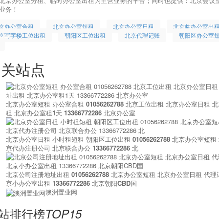
北京办公室分租、临时办公室出租为主营业务的平台；同时也提供：北京会议室
业务！
京办公室合租
北京办公室短租
北京办公室日租
北京临办公室出
京写字楼工位出租
朝阳区工位出租
北京代理记账
朝阳区办公室
相关站点
北京办公室短租 办公室合租 01056262788 北京工位出租 北京办公室日租 北
租 北京办公室租1天 13366772286 北京办公室
北京办公室日租 小时租短租 朝阳区工位出租 01056262788 北京办公室短租 
京代办注册公司 北京联合办公 13366772286 北
北京公司注册地址出租 01056262788 北京办公室短租 北京办公室日租 代理记
京小办公室出租 13366772286 北京朝阳CBD国
澳洲置业网
站排行榜
TOP15