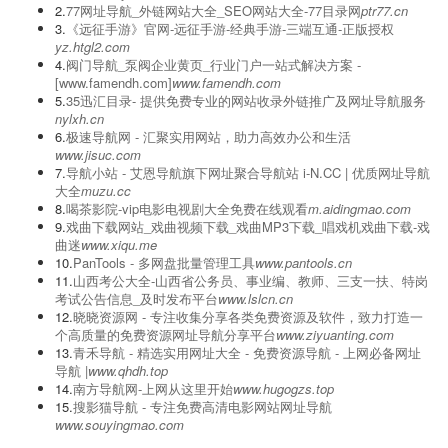
2.
77网址导航_外链网站大全_SEO网站大全-77目录网
ptr77.cn
3.
《远征手游》官网-远征手游-经典手游-三端互通-正版授权
yz.htgl2.com
4.
阀门导航_泵阀企业黄页_行业门户一站式解决方案 -
[www.famendh.com]
www.famendh.com
5.
‌35迅汇目录- 提供免费专业的网站收录外链推广及网址导航服务
nylxh.cn
6.
极速导航网 - 汇聚实用网站，助力高效办公和生活
www.jisuc.com
7.
导航小站 - 艾恩导航旗下网址聚合导航站 i-N.CC | 优质网址导航
大全
muzu.cc
8.
喝茶影院-vip电影电视剧大全免费在线观看
m.aidingmao.com
9.
戏曲下载网站_戏曲视频下载_戏曲MP3下载_唱戏机戏曲下载-戏
曲迷
www.xiqu.me
10.
PanTools - 多网盘批量管理工具
www.pantools.cn
11.
山西考公大全-山西省公务员、事业编、教师、三支一扶、特岗
考试公告信息_及时发布平台
www.lslcn.cn
12.
晓晓资源网 - 专注收集分享各类免费资源及软件，致力打造一
个高质量的免费资源网址导航分享平台
www.ziyuanting.com
13.
青禾导航 - 精选实用网址大全 - 免费资源导航 - 上网必备网址
导航 |
www.qhdh.top
14.
南方导航网-上网从这里开始
www.hugogzs.top
15.
搜影猫导航 - 专注免费高清电影网站网址导航
www.souyingmao.com