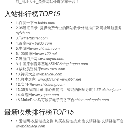
航_网址大全_免费网站外链发布平台！
入站排行榜
TOP15
1.
百度一下
m.baidu.com
2.
‌35迅汇目录- 提供免费专业的网站收录外链推广及网址导航服务
nylxh.cn
3.
Twitter
twitter.com
4.
百度
www.baidu.com
5.
中研网
www.chinairn.com
6.
120健康网
www.120.net
7.
遨游门户网
www.aoyou.com
8.
中国原创音乐基地5SING
5sing.kugou.com
9.
放映员资料库
www.rov8.com
10.
诗词大全
www.shici6.com
11.
脚本之家_www.jb51.net
www.jb51.net
12.
实习僧
www.shixiseng.com
13.
35资源猫目录-用心做简洁、智能的网址导航！
35.aizhanju.cn
14.
鱼泡网
www.yupao.com
15.
MakePolo马可波罗电子商务平台
china.makepolo.com
最新收录排行榜
TOP15
1.
爱链网-友情链接交换,购买友情链接,出售友情链接-友情链接平台
www.dabiaoji.com