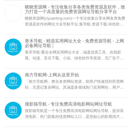
晓晓资源网 - 专注收集分享各类免费资源及软件，致
力打造一个高质量的免费资源网址导航分享平台
晓晓资源网(ziyuanting.com)一个专注收集分享全网各类免费
资源及软件的网址大全导航平台,集导航,资源下载,绿色软件,
视频教程,免费小说,等网络优质内容,资源专区不断更新精品
资源,导航专区已收录数千实用网址,是目前非常全面的资源下
青禾导航 - 精选实用网址大全 - 免费资源导航 - 上网
载、项目分享及网址收录的资源网导航平台。
必备网址导航 |
青禾导航-聚合全网实用网址大全，涵盖优质工具、在线影
视、动漫、音乐下载、小说、绿色软件等资源，无广告干
扰，分类清晰，是你上网必备的精选导航站！
南方导航网-上网从这里开始
「南方导航网」整合各类网站资源，助用户快速找到所需网
站，无需记复杂网址。其涵盖多领域热门实用网站，用户可
通过分类或搜索直接进入，还提供个性化服务，让网络浏览
更高效轻松。
搜影猫导航 - 专注免费高清电影网站网址导航
搜影猫导航是一个专注免费高清电影网站网址导航，提供高
清电影、热门剧集的优质网站入口，是您贴心的影视找片导
航工具！（souyingmao.com）