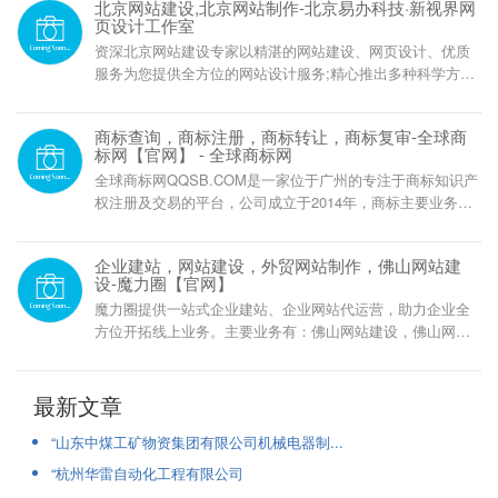
北京网站建设,北京网站制作-北京易办科技·新视界网
页设计工作室
资深北京网站建设专家以精湛的网站建设、网页设计、优质
服务为您提供全方位的网站设计服务;精心推出多种科学方案,
从网页制作到网站推广,让您最大限度拥有建站优势...电话：
13552015138
商标查询，商标注册，商标转让，商标复审-全球商
标网【官网】 - 全球商标网
全球商标网QQSB.COM是一家位于广州的专注于商标知识产
权注册及交易的平台，公司成立于2014年，商标主要业务包
括：商标注册，商标交易，商标复审，商标驳回，商标撤三
企业建站，网站建设，外贸网站制作，佛山网站建
设-魔力圈【官网】
魔力圈提供一站式企业建站、企业网站代运营，助力企业全
方位开拓线上业务。主要业务有：佛山网站建设，佛山网站
制作，佛山企业建站，佛山外贸网站，多语种网站建设，提
供一站式建站。我们20年互联网专业门户营运经验，助力企
业赢在云端。
最新文章
“山东中煤工矿物资集团有限公司机械电器制...
“杭州华雷自动化工程有限公司