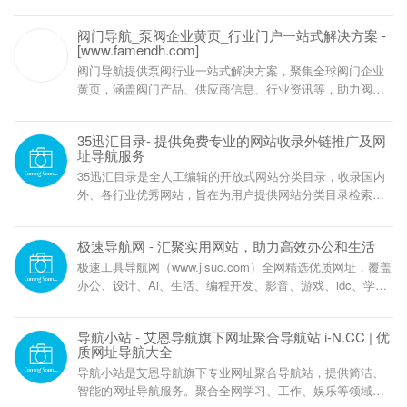
阀门导航_泵阀企业黄页_行业门户一站式解决方案 -
[www.famendh.com]
阀门导航提供泵阀行业一站式解决方案，聚集全球阀门企业
黄页，涵盖阀门产品、供应商信息、行业资讯等，助力阀门
采购与销售，满足泵阀行业各类需求。立即访问
www.famendh.com，探索全面的阀门行业资源。
‌35迅汇目录- 提供免费专业的网站收录外链推广及网
址导航服务
‌35迅汇目录是全人工编辑的开放式网站分类目录，收录国内
外、各行业优秀网站，旨在为用户提供网站分类目录检索、
优秀网站参考、网站推广服务。
极速导航网 - 汇聚实用网站，助力高效办公和生活
极速工具导航网（www.jisuc.com）全网精选优质网址，覆盖
办公、设计、Ai、生活、编程开发、影音、游戏、idc、学习
等场景。每日更新实用工具一键直达所需工具。
导航小站 - 艾恩导航旗下网址聚合导航站 i-N.CC | 优
质网址导航大全
导航小站是艾恩导航旗下专业网址聚合导航站，提供简洁、
智能的网址导航服务。聚合全网学习、工作、娱乐等领域优