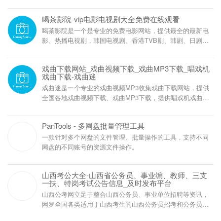
质站点，通过智能分类与精准筛选，告别繁琐搜索，实现一
键直达目标网页。界面清爽无广告，适配多设备访问，让每
喝茶影院-vip电影电视剧大全免费在线观看
一次上网都成为高效体验。
喝茶影院是一个是专业的免费电影网站，提供最全的最新电
影、热播电视剧，韩国电视剧、香港TVB剧、韩剧、日剧、
美剧、综艺、动漫等影视资源在线观看，每天第一时间更
新，欢迎影迷到爱丁猫影院来看最新好看的影视剧。
戏曲下载网站_戏曲视频下载_戏曲MP3下载_唱戏机
戏曲下载-戏曲迷
戏曲迷是一个专业的戏曲视频MP3收集戏曲下载网站，提供
全国各地戏曲视频下载、戏曲MP3下载，提供唱戏机戏曲下
载、唱戏机视频下载、看戏机戏曲下载，包括戏曲视频下
载、戏曲MP3下载、戏曲在线观看、戏曲介绍等内容。网站
PanTools - 多网盘批量管理工具
戏曲剧种全，资源多，戏曲下载方便，适合各种插卡式收音
机、音箱、唱戏机、看戏机等。
一款针对多个网盘的文件管理、批量操作的工具，支持不同
网盘的不同账号的资源文件操作。
山西考公大全-山西省公务员、事业编、教师、三支
一扶、特岗考试公告信息_及时发布平台
山西公考网立足于整合山西公务员、事业单位招聘等资讯，
网罗全国各类适用于山西考生的山西公务员招考和公务员招
录信息。关注山西公务员招录、考试信息，服务公考人群。